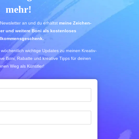
mehr!
 Newsletter an und du erhältst
meine Zeichen-
ker und weitere Boni als kostenloses
llkommensgeschenk.
wöchentlich wichtige Updates zu meinen Kreativ-
ve Boni, Rabatte und kreative Tipps für deinen
enen Weg als Künstler!