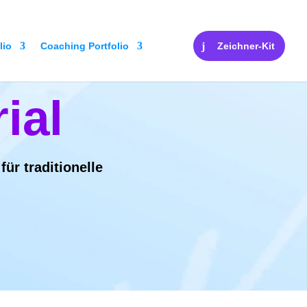
lio
Coaching Portfolio
Zeichner-Kit
ial
ür traditionelle