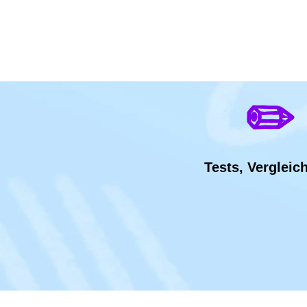
✏️
Tests, Vergleic