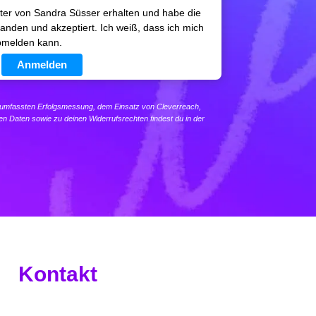
ter von Sandra Süsser erhalten und habe die
anden und akzeptiert. Ich weiß, dass ich mich
abmelden kann.
Anmelden
itumfassten Erfolgsmessung, dem Einsatz von Cleverreach,
en Daten sowie zu deinen Widerrufsrechten findest du in der
Kontakt