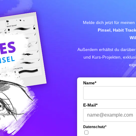
Melde dich jetzt für meinen
Pinsel, Habit Trac
Wi
Außerdem erhältst du darüber 
und Kurs-Projekten, exklusi
eig
Name*
E-Mail*
Datenschutz*