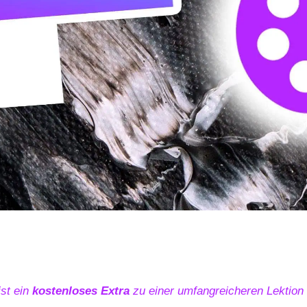
ist ein
kostenloses Extra
zu einer umfangreicheren Lektio