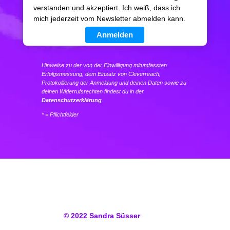
verstanden und akzeptiert. Ich weiß, dass ich
mich jederzeit vom Newsletter abmelden kann.
Anmelden
Hinweise zu der von der Einwilligung mitumfassten
Erfolgsmessung, dem Einsatz von Cleverreach,
Protokollierung der Anmeldung und deinen Daten sowie zu
deinen Widerrufsrechten findest du in der
Datenschutzerklärung
.
* = Pflichtfelder
© 2022
Sandra Süsser