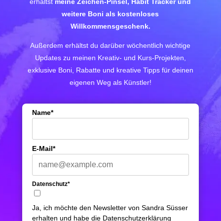
erhältst
meine Zeichen-Pinsel, Habit Tracker und
weitere Boni als kostenloses
Willkommensgeschenk.
Außerdem erhältst du darüber wöchentlich wichtige
Updates zu meinen Kreativ- und Kurs-Projekten,
exklusive Boni, Rabatte und kreative Tipps für deinen
eigenen Weg als Künstler!
Name*
E-Mail*
Datenschutz*
Ja, ich möchte den Newsletter von Sandra Süsser
erhalten und habe die Datenschutzerklärung