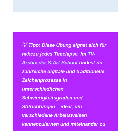
💡
Tipp: Diese Übung eignet sich für
nahezu jedes Timelapse. Im
TV-
Archiv der S-Art School
findest du
zahlreiche digitale und traditionelle
Zeichenprozesse in
unterschiedlichen
Schwierigkeitsgraden und
Stilrichtungen – ideal, um
verschiedene Arbeitsweisen
kennenzulernen und miteinander zu