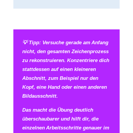
💡
Tipp: Versuche gerade am Anfang
nicht, den gesamten Zeichenprozess
zu rekonstruieren. Konzentriere dich
stattdessen auf einen kleineren
Abschnitt, zum Beispiel nur den
Kopf, eine Hand oder einen anderen
Bildausschnitt.
Das macht die Übung deutlich
überschaubarer und hilft dir, die
einzelnen Arbeitsschritte genauer im