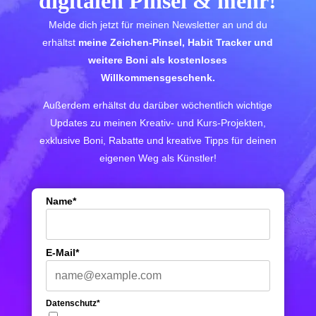
digitalen Pinsel & mehr!
Melde dich jetzt für meinen Newsletter an und du
erhältst
meine Zeichen-Pinsel, Habit Tracker und
weitere Boni als kostenloses
Willkommensgeschenk.
Außerdem erhältst du darüber wöchentlich wichtige
Updates zu meinen Kreativ- und Kurs-Projekten,
exklusive Boni, Rabatte und kreative Tipps für deinen
eigenen Weg als Künstler!
Name*
E-Mail*
Datenschutz*