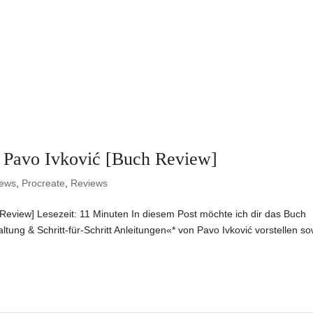
– Pavo Ivković [Buch Review]
iews
,
Procreate
,
Reviews
 Review] Lesezeit: 11 Minuten In diesem Post möchte ich dir das Buch
tung & Schritt-für-Schritt Anleitungen«* von Pavo Ivković vorstellen so