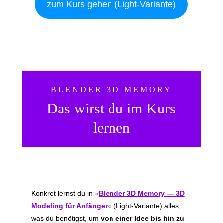
zum Kurs gehen (Light-Variante)
BLENDER 3D MEMORY
Das wirst du im Kurs
lernen
Konkret lernst du in
»
Blender 3D Memory — 3D
Modeling für Anfänger
«
(Light-Variante) alles,
was du benötigst, um
von einer Idee bis hin zu