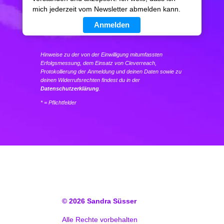
mich jederzeit vom Newsletter abmelden kann.
Anmelden
Hinweise zu der von der Einwilligung mitumfassten
Erfolgsmessung, dem Einsatz von Cleverreach,
Protokollierung der Anmeldung und deinen Daten sowie zu
deinen Widerrufsrechten findest du in der
Datenschutzerklärung
.
* = Pflichtfelder
© 2026
Sandra Süsser
Alle Rechte vorbehalten