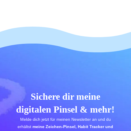
Sichere dir meine
digitalen Pinsel & mehr!
Melde dich jetzt für meinen Newsletter an und du
erhältst
meine Zeichen-Pinsel, Habit Tracker und