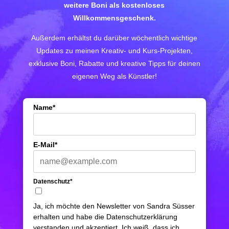
weitere Boni als kostenloses
Willkommensgeschenk.
Außerdem erhältst du darüber wöchentlich wichtige
Updates zu meinen Kreativ- und Kurs-Projekten,
exklusive Boni, Rabatte und kreative Tipps für deinen
eigenen Weg als Künstler!
Name*
E-Mail*
Datenschutz*
Ja, ich möchte den Newsletter von Sandra Süsser
erhalten und habe die Datenschutzerklärung
verstanden und akzeptiert. Ich weiß, dass ich