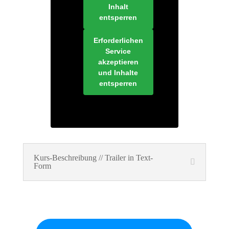
Inhalt
entsperren
Erforderlichen
Service
akzeptieren
und Inhalte
entsperren
Kurs-Beschreibung // Trailer in Text-
Form