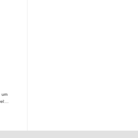
, um
l:...