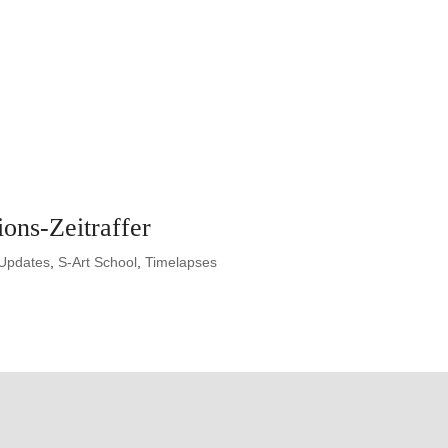
ns-Zeitraffer
Updates
,
S-Art School
,
Timelapses